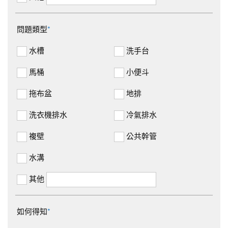
問題類型
*
水槽
洗手台
馬桶
小便斗
拖布盆
地排
洗衣機排水
冷氣排水
複壁
公共幹管
水溝
其他
如何得知
*