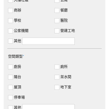
商辦
餐廳
學校
醫院
公家機關
營建工地
其他
空間類型
*
廚房
廁所
陽台
茶水間
屋頂
地下室
停車場
其他